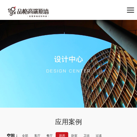
应用案例
空间：
全部
客厅
餐厅
厨房
卧室
卫浴
过道