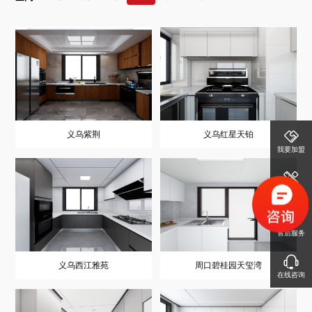
义乌紫荆
义乌红星天铂
我要加盟
免费设计
售后服务
义乌西江雅苑
周口碧桂园天玺湾
在线咨询