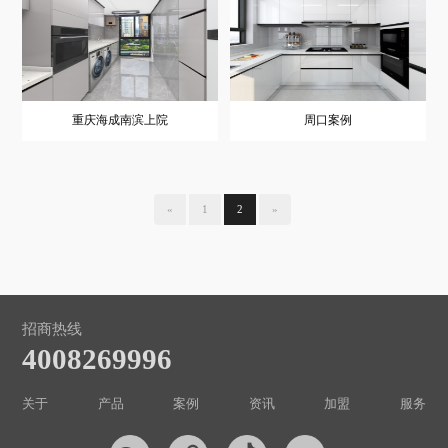
重庆海成南滨上院
周口案例
«
1
2
»
招商热线
4008269996
关于
产品
案例
资讯
加盟
服务