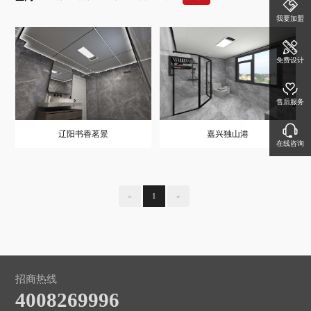
我要加盟
免费设计
售后服务
辽阳书香茗景
嘉兴独山港
在线咨询
«
1
»
招商热线
4008269996