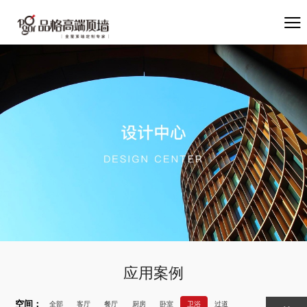
应用案例
空间：
全部
客厅
餐厅
厨房
卧室
卫浴
过道