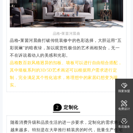
品格•莱茵河晨曲
品格•莱茵河晨曲打破传统装修中的色彩选择，大胆运用“五
彩斑斓”的暗夜绿，加以观赏性极佳的艺术画相契合，无一
不在诉说着动人的美感和光彩。
品格数百款风格迥异的扣板、墙板可以进行自由组合搭配，
其中墙板系列的3D/5D艺术画还可以根据用户需求进行定
制，完全满足其个性化追求，将理想中的家居幻想变为现
实。
我要加盟
2
定制化
免费设计
随着消费升级和品质生活的进一步要求，定制化的需求将会
售后服务
越来越多。特别是在大举推行精装房的时代，批量生产住宅