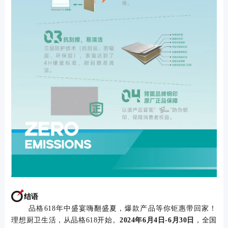
结语
品格
618
年中盛宴
嗨
翻
盛夏
，
爆款产品等你钜惠带回家
！
理想
厨卫生活，从品格618
开始
。
2024年6月4日-6月30日
，全国