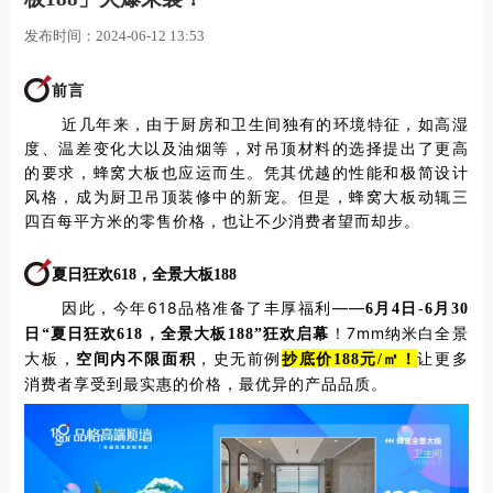
发布时间：
2024-06-12 13:53
前言
近几年来，由于厨房和卫生间独有的环境特征，如高湿
度、温差变化大以及油烟等，对吊顶材料的选择提出了更高
的要求，蜂窝大板也应运而生。凭其优越的性能和极简设计
风格，成为厨卫吊顶装修中的新宠。但是，蜂窝大板动辄三
四百每平方米的零售价格，也让不少消费者望而却步。
夏日狂欢618，全景大板188
因此，今年618品格准备了丰厚福利——
6月4日-6月30
！
7mm纳米白全景
日“夏日狂欢618，全景大板188”狂欢启幕
大板，
空间内不限面积
，史无前例
让更多
抄底价188元/㎡！
消费者享受到最实惠的价格，最优异的产品品质。