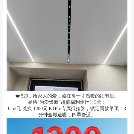
❤️ 520，给家人的爱，藏在每一寸温暖的细节里。
品格“为爱焕新”超值福利倒计时5天：
0.52元 兑换 1200元 K1Pro专属抵扣券，锁定同款吊顶！3
分钟全域速暖，四季舒适。