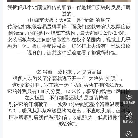
我拆解几个让颜值翻倍的细节，都是我们安装时反复打磨
过的：
① 蜂窝大板：大≠笨，是“无缝”的底气
传统铝扣板很容易显得零碎，而我们这款蜂窝大板厚度做
到9mm，内部是4×4蜂窝芯结构，最大能到1.2米×2.4米。
安装后板与板之间的缝隙控制在极窄范围内，视觉上几乎
融为一体。板面平整度极高，灯光打上去没有一丝波浪纹
——说真的，连我这种强迫症看了都觉得舒坦。
② 浴霸：藏起来，才是真高级
很多人以为装了浴霸就逃不开一个“大块头”挂顶上。
这6套案例里，业主统一选了我们活动主推的K1Pro。
它的外观只有1.88公分宽、1.5米长，极窄的线性出风口嵌
在大板里，不仔细看还以为是道装饰缝。
我要加盟
别被它的纤细骗了——实测3分钟能把整个浴室温度暖到
32℃，暖风从那条窄缝里均匀送出，不直吹头顶，但淋浴
区从脚底到肩膀都温润如春。功能强大，低调得像个“隐
免费设计
形管家”。