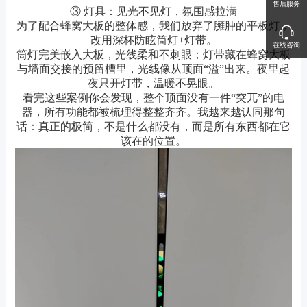
售后服务
③ 灯具：见光不见灯，氛围感拉满
为了配合蜂窝大板的整体感，我们放弃了臃肿的平板灯，
改用
深杯防眩筒灯
+灯带。
在线咨询
筒灯完美嵌入大板，光线柔和不刺眼；灯带藏在蜂窝大板
与墙面交接的预留槽里，光线像从顶面“溢”出来。夜里起
夜只开灯带，温暖不晃眼。
看完这些案例你会发现，整个顶面没有一件“突兀”的电
器，所有功能都被梳理得整整齐齐。我越来越认同那句
话：真正的极简，不是什么都没有，而是所有东西都在它
该在的位置。