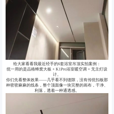
给大家看看我最近经手的6套浴室吊顶实拍案例：
统一用的是品格蜂窝大板 + K1Pro浴室暖空调 + 无主灯设
计。
你们先看整体效果——几乎看不到缝隙，没有传统扣板那
种密密麻麻的线条，整个顶面像一块完整的画布，干净、
利落，透着一种通透感。